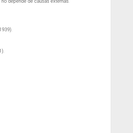
r y no depende de causas externas.
(1939).
1).