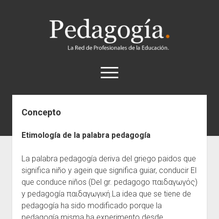
Pedagogía
abrir
el
menú
twitter
Concepto
Historia
Etimología de la palabra pedagogía
Concepto
Entrevistas
La palabra pedagogía deriva del griego paidos que
significa niño y agein que significa guiar, conducir El
Destacados
que conduce niños (Del gr. pedagogo παιδαγωγός)
Biografías
y pedagogía παιδαγωγική.La idea que se tiene de
Recursos
pedagogía ha sido modificado porque la
pedagogía misma ha experimento desde
General