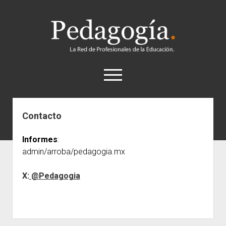
Pedagogía
abrir
el
menú
twitter
Contacto
Historia
Informes
:
Concepto
admin/arroba/pedagogia.mx
Entrevistas
X:
@Pedagogia
Destacados
Biografías
Recursos
General