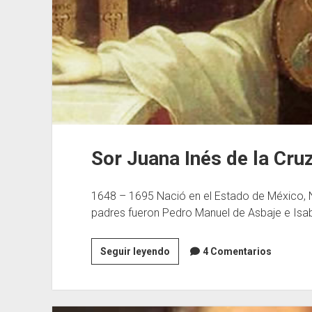
Sor Juana Inés de la Cru
1648 – 1695 Nació en el Estado de México, 
padres fueron Pedro Manuel de Asbaje e Isa
Sor
Seguir leyendo
4 Comentarios
Juana
Inés
de