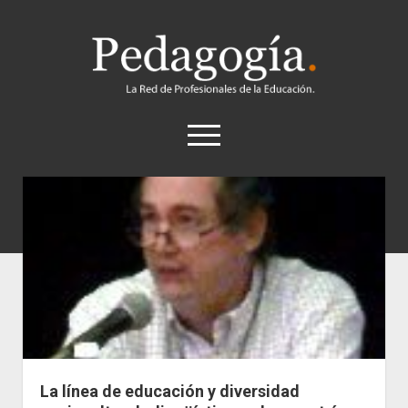
Pedagogía
abrir
el
menú
twitter
Historia
Concepto
Entrevistas
Destacados
Biografías
Recursos
La línea de educación y diversidad
General