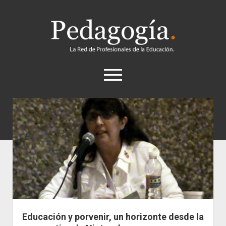
Pedagogía
abrir
el
menú
twitter
Historia
Concepto
Entrevistas
Destacados
Biografías
Recursos
Educación y porvenir, un horizonte desde la
General