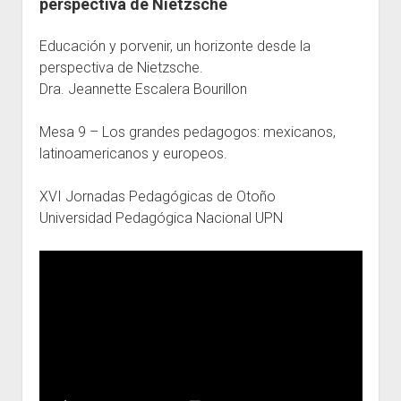
perspectiva de Nietzsche
Escuelas
Educación y porvenir, un horizonte desde la
Contacto
perspectiva de Nietzsche.
Dra. Jeannette Escalera Bourillon
Mesa 9 – Los grandes pedagogos: mexicanos,
latinoamericanos y europeos.
XVI Jornadas Pedagógicas de Otoño
Universidad Pedagógica Nacional UPN