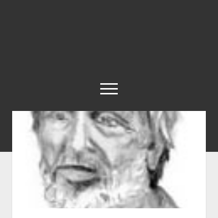
abrir
el
menú
twitter
Historia
Concepto
Entrevistas
Destacados
Biografías