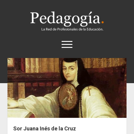
Pedagogía
abrir
el
menú
twitter
Historia
Concepto
Entrevistas
Destacados
Biografías
Recursos
Sor Juana Inés de la Cruz
General