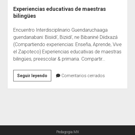
Experiencias educativas de maestras
Escuelas
bilingües
Contacto
Encuentro Interdisciplinario Guendaruchaaga
guendanabani: Bisiidi’, Biziidi’, ne Bibaniné Diidxazá
(Compartiendo experiencias: Enseña, Aprende, Vive
el Zapoteco) Experiencias educativas de maestras
bilingües, preescolar & primaria. Compartir…
Experiencias
Seguir leyendo
Comentarios cerrados
educativas
de
maestras
bilingües
Pedagogia.MX