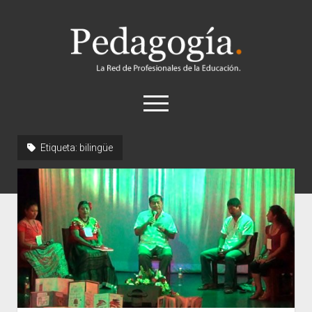
Pedagogía
abrir
el
menú
twitter
Etiqueta:
bilingüe
Historia
Concepto
Entrevistas
Destacados
Biografías
Recursos
General