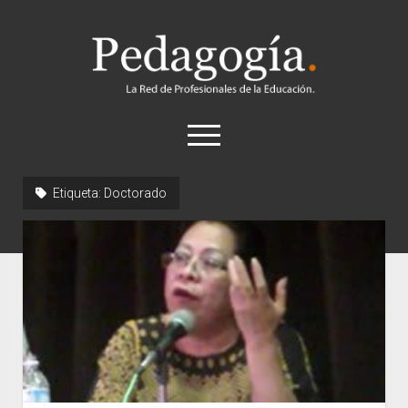
Pedagogía
abrir
el
menú
twitter
Etiqueta:
Doctorado
Historia
Concepto
Entrevistas
Destacados
Biografías
Recursos
General