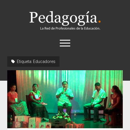
Pedagogía
abrir
el
menú
twitter
Etiqueta:
Educadores
Historia
Concepto
Entrevistas
Destacados
Biografías
Recursos
General