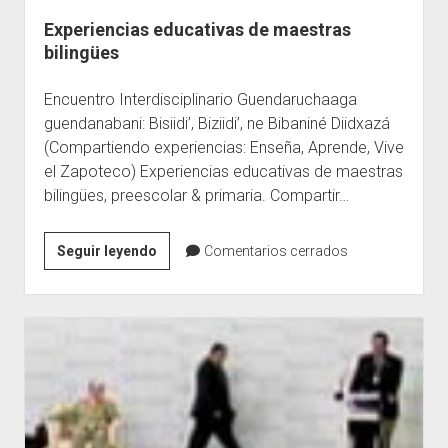
Experiencias educativas de maestras
Escuelas
bilingües
Contacto
Encuentro Interdisciplinario Guendaruchaaga
guendanabani: Bisiidi’, Biziidi’, ne Bibaniné Diidxazá
(Compartiendo experiencias: Enseña, Aprende, Vive
el Zapoteco) Experiencias educativas de maestras
bilingües, preescolar & primaria. Compartir…
Experiencias
Seguir leyendo
Comentarios cerrados
educativas
de
maestras
bilingües