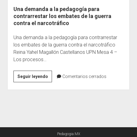
Una demanda a la pedagogía para
Escuelas
contrarrestar los embates de la guerra
Contacto
contra el narcotráfico
Una demanda a la pedagogía para contrarrestar
los embates de la guerra contra el narcotráfico
Reina Yahel Magallón Castellanos UPN Mesa 4 –
Los procesos…
Una
Seguir leyendo
Comentarios cerrados
demanda
a
la
pedagogía
para
contrarrestar
los
Pedagogia.MX
embates