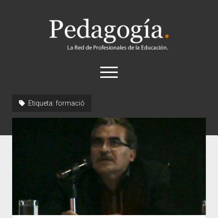
Pedagogía
abrir
el
menú
twitter
Etiqueta:
formació
Historia
Concepto
Entrevistas
Destacados
Biografías
Recursos
General