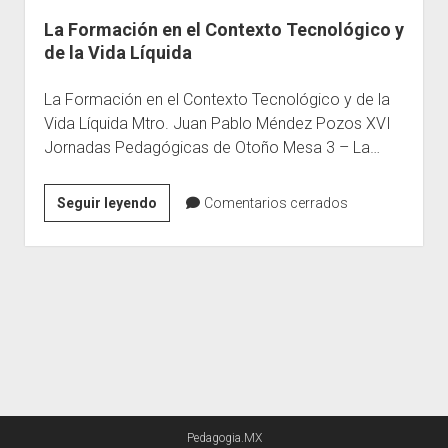
La Formación en el Contexto Tecnológico y
Escuelas
de la Vida Líquida
Contacto
La Formación en el Contexto Tecnológico y de la
Vida Líquida Mtro. Juan Pablo Méndez Pozos XVI
Jornadas Pedagógicas de Otoño Mesa 3 – La…
La
Seguir leyendo
Comentarios cerrados
Formación
en
el
Contexto
Tecnológico
y
de
la
Vida
Pedagogia.MX
Líquida