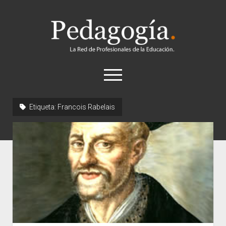
Pedagogía
abrir
el
menú
twitter
Etiqueta:
Francois Rabelais
Historia
Concepto
Entrevistas
Destacados
Biografías
Recursos
General