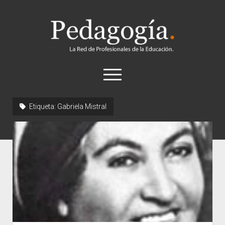
Pedagogía
abrir
el
menú
twitter
Etiqueta:
Gabriela Mistral
Historia
Concepto
Entrevistas
Destacados
Biografías
Recursos
General