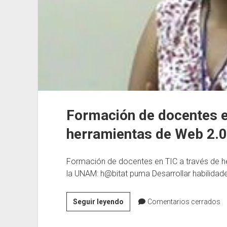
Formación de docentes e
herramientas de Web 2.0
Formación de docentes en TIC a través de h
la UNAM: h@bitat puma Desarrollar habilidad
Formación
Seguir leyendo
Comentarios cerrados
de
docentes