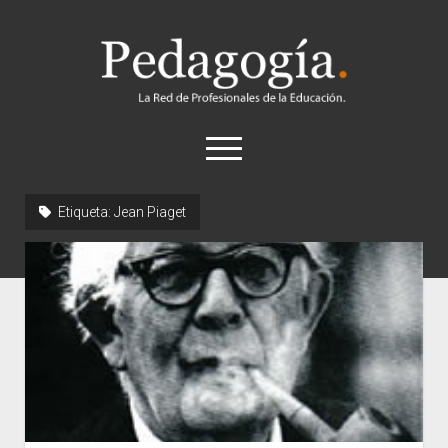
Pedagogía
abrir
el
menú
twitter
Etiqueta:
Jean Piaget
Historia
Concepto
Entrevistas
Destacados
Biografías
Recursos
General