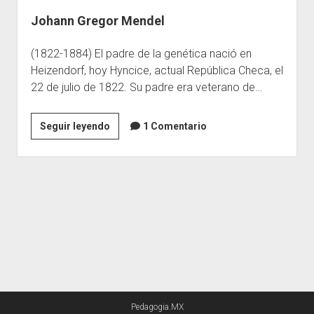
Johann Gregor Mendel
Escuelas
Contacto
(1822-1884) El padre de la genética nació en
Heizendorf, hoy Hyncice, actual República Checa, el
22 de julio de 1822. Su padre era veterano de…
Johann
Seguir leyendo
1 Comentario
Gregor
Mendel
Pedagogia.MX