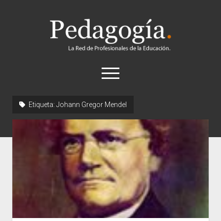
Pedagogía
abrir
el
menú
twitter
Etiqueta:
Johann Gregor Mendel
Historia
Concepto
Entrevistas
Destacados
Biografías
Recursos
General