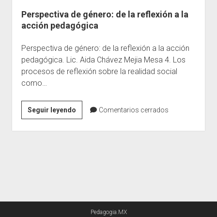
Perspectiva de género: de la reflexión a la
Escuelas
acción pedagógica
Contacto
Perspectiva de género: de la reflexión a la acción
pedagógica. Lic. Aida Chávez Mejia Mesa 4. Los
procesos de reflexión sobre la realidad social
como…
Perspectiva
Seguir leyendo
Comentarios cerrados
de
género:
de
la
reflexión
a
la
acción
Pedagogia.MX
pedagógica