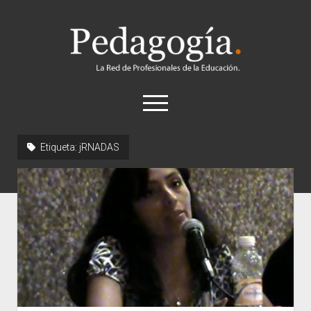
Pedagogía
abrir
el
menú
twitter
Etiqueta:
jRNADAS
Historia
Concepto
Entrevistas
Destacados
Biografías
Recursos
General