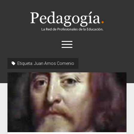
Pedagogía
abrir
el
menú
twitter
Etiqueta:
Juan Amos Comenio
Historia
Concepto
Entrevistas
Destacados
Biografías
Recursos
General