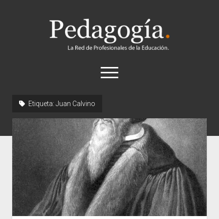
Pedagogía
abrir
el
menú
twitter
Etiqueta:
Juan Calvino
Historia
Concepto
Entrevistas
Destacados
Biografías
Recursos
General