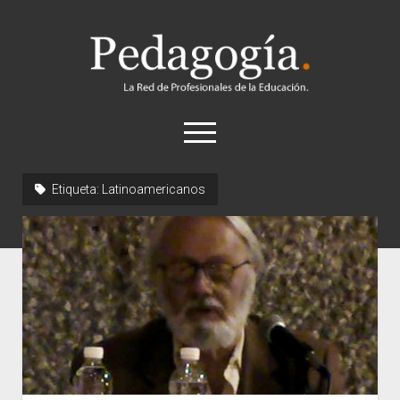
Pedagogía
abrir
el
menú
twitter
Etiqueta:
Latinoamericanos
Historia
Concepto
Entrevistas
Destacados
Biografías
Recursos
General