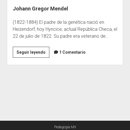
Johann Gregor Mendel
Escuelas
Contacto
(1822-1884) El padre de la genética nació en
Heizendorf, hoy Hyncice, actual República Checa, el
22 de julio de 1822. Su padre era veterano de…
Johann
Seguir leyendo
1 Comentario
Gregor
Mendel
Pedagogia.MX