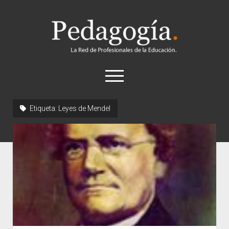
Pedagogía
abrir
el
menú
twitter
Etiqueta:
Leyes de Mendel
Historia
Concepto
Entrevistas
Destacados
Biografías
Recursos
General