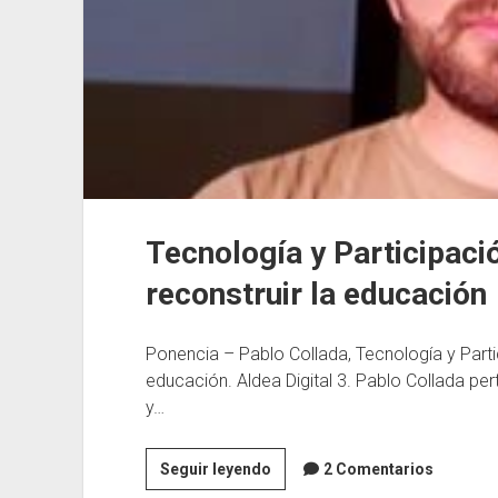
Tecnología y Participaci
reconstruir la educación
Ponencia – Pablo Collada, Tecnología y Partic
educación. Aldea Digital 3. Pablo Collada p
y…
Tecnología
Seguir leyendo
2 Comentarios
y