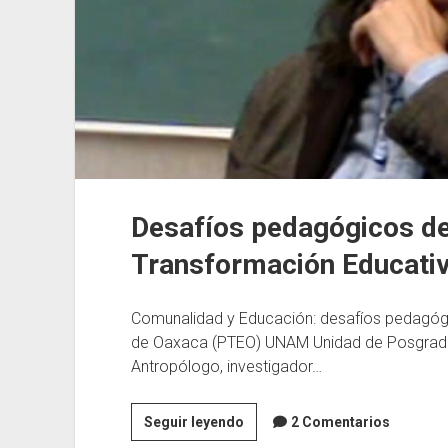
Desafíos pedagógicos de
Transformación Educati
Comunalidad y Educación: desafíos pedagógi
de Oaxaca (PTEO) UNAM Unidad de Posgrado
Antropólogo, investigador…
Desafíos
Seguir leyendo
2 Comentarios
pedagógicos