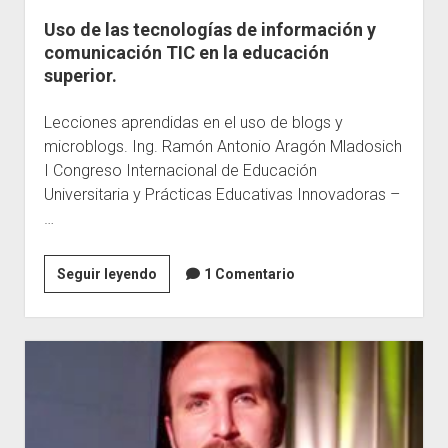
Uso de las tecnologías de información y
Escuelas
comunicación TIC en la educación
Contacto
superior.
Lecciones aprendidas en el uso de blogs y
microblogs. Ing. Ramón Antonio Aragón Mladosich
I Congreso Internacional de Educación
Universitaria y Prácticas Educativas Innovadoras –
…
Uso
Seguir leyendo
1 Comentario
de
las
tecnologías
de
información
y
comunicación