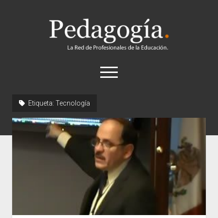
Pedagogía
abrir
el
menú
twitter
Etiqueta:
Tecnología
Historia
Concepto
Entrevistas
Destacados
Biografías
Recursos
General