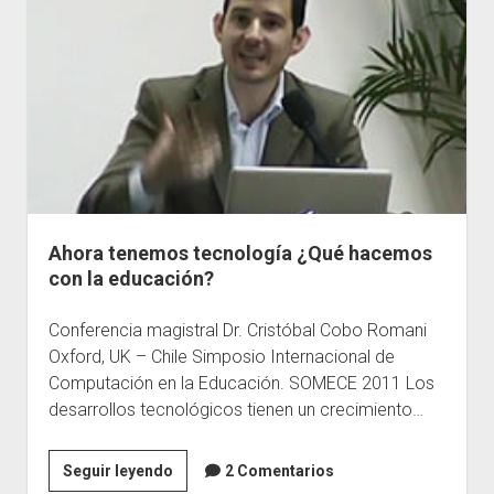
TIC
a
través
de
herramientas
de
Web
2.0
Ahora tenemos tecnología ¿Qué hacemos
con la educación?
Conferencia magistral Dr. Cristóbal Cobo Romani
Oxford, UK – Chile Simposio Internacional de
Computación en la Educación. SOMECE 2011 Los
desarrollos tecnológicos tienen un crecimiento…
Ahora
Seguir leyendo
2 Comentarios