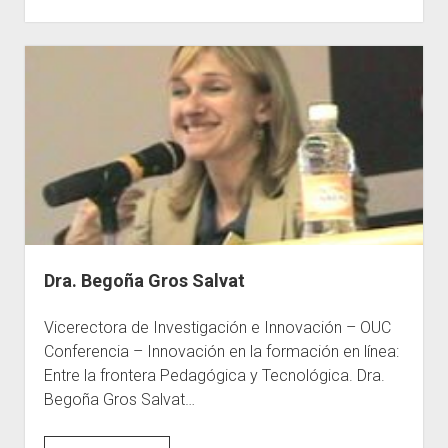
tenemos
tecnología
¿Qué
hacemos
con
la
educación?
Dra. Begoña Gros Salvat
Vicerectora de Investigación e Innovación – OUC
Conferencia – Innovación en la formación en línea:
Entre la frontera Pedagógica y Tecnológica. Dra.
Begoña Gros Salvat…