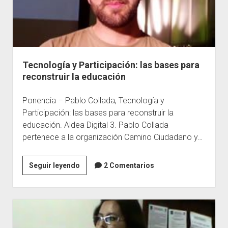
TIC
en
la
educación
superior.
Tecnología y Participación: las bases para
reconstruir la educación
Ponencia – Pablo Collada, Tecnología y
Participación: las bases para reconstruir la
educación. Aldea Digital 3. Pablo Collada
pertenece a la organización Camino Ciudadano y…
Tecnología
Seguir leyendo
2 Comentarios
y
Participación:
las
bases
para