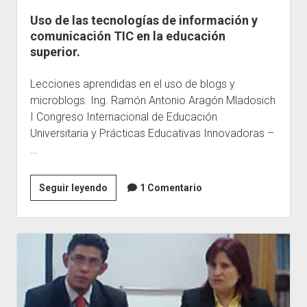
Uso de las tecnologías de información y
Escuelas
comunicación TIC en la educación
Contacto
superior.
Lecciones aprendidas en el uso de blogs y
microblogs. Ing. Ramón Antonio Aragón Mladosich
I Congreso Internacional de Educación
Universitaria y Prácticas Educativas Innovadoras –
…
Uso
Seguir leyendo
1 Comentario
de
las
tecnologías
de
información
y
comunicación