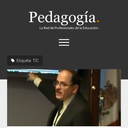
Pedagogía
abrir
el
menú
twitter
Etiqueta:
TIC
Historia
Concepto
Entrevistas
Destacados
Biografías
Recursos
General