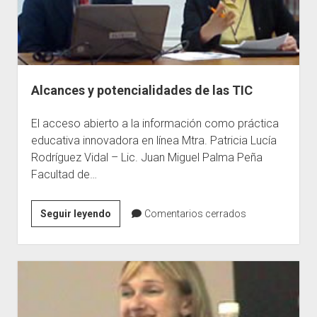
TIC
en
la
educación
superior.
Alcances y potencialidades de las TIC
El acceso abierto a la información como práctica
educativa innovadora en línea Mtra. Patricia Lucía
Rodríguez Vidal – Lic. Juan Miguel Palma Peña
Facultad de…
Alcances
Seguir leyendo
Comentarios cerrados
y
potencialidades
de
las
TIC