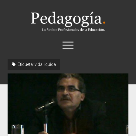
Pedagogía
abrir
el
menú
twitter
Etiqueta:
vida líquida
Historia
Concepto
Entrevistas
Destacados
Biografías
Recursos
General