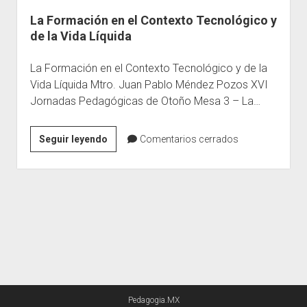
La Formación en el Contexto Tecnológico y
Escuelas
de la Vida Líquida
Contacto
La Formación en el Contexto Tecnológico y de la
Vida Líquida Mtro. Juan Pablo Méndez Pozos XVI
Jornadas Pedagógicas de Otoño Mesa 3 – La…
La
Seguir leyendo
Comentarios cerrados
Formación
en
el
Contexto
Tecnológico
y
de
la
Vida
Pedagogia.MX
Líquida