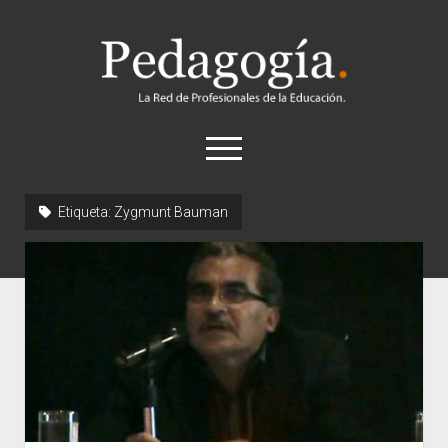
Pedagogía
abrir
el
menú
twitter
Etiqueta:
Zygmunt Bauman
Historia
Concepto
Entrevistas
Destacados
Biografías
Recursos
General