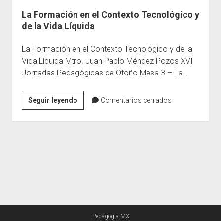
La Formación en el Contexto Tecnológico y
Escuelas
de la Vida Líquida
Contacto
La Formación en el Contexto Tecnológico y de la
Vida Líquida Mtro. Juan Pablo Méndez Pozos XVI
Jornadas Pedagógicas de Otoño Mesa 3 – La…
La
Seguir leyendo
Comentarios cerrados
Formación
en
el
Contexto
Tecnológico
y
de
la
Vida
Pedagogia.MX
Líquida