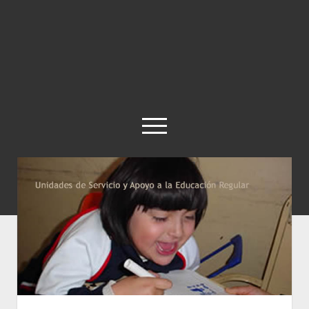
abrir
el
menú
twitter
Historia
Concepto
Entrevistas
Destacados
Biografías