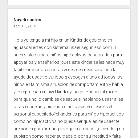
Nayeli santos
abril 11, 2019
Hola yo tengo a mi hijo en un Kinder de gobierno en
aguascalientes con sistema usaer segun eso con un
buen sistema para niños hiperactivos capacitados para
apoyarlos y enseñarlos ,pues este kinder se les hace muy
facil reprobarlos cuantas veces sea necesario con la
ayuda de usaer,lo curioso q escogen a uno dd todos los
niños en la misma situacion de comportamiento y habla
y lo reprueban en nivel kinder y luego te fichan al menor
para que no lo cambies de escuela, hablando usaer a las
otras escuelas y pidiendo q no lo acepten, ese es el
personal capacitado?el kinder es para niños hiperactivos
como no hiperactivos no puede ser que las de usaer te
presionen para firmar q revoquen al menor ,diciendo q no
supieron como hacer su trabajo ,por su ineptitud y falta