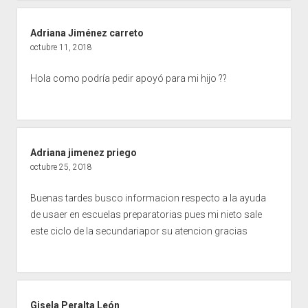
Adriana Jiménez carreto
octubre 11, 2018
Hola como podría pedir apoyó para mi hijo ??
Adriana jimenez priego
octubre 25, 2018
Buenas tardes busco informacion respecto a la ayuda
de usaer en escuelas preparatorias pues mi nieto sale
este ciclo de la secundariapor su atencion gracias
Gisela Peralta León