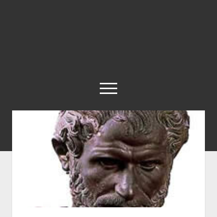
abrir
el
menú
twitter
Historia
Concepto
Entrevistas
Destacados
Biografías