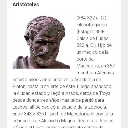
Recursos
Aristóteles
General
(384-322 a. C.)
Escuelas
Filósofo griego
Contacto
(Estagira 384-
Calcis de Eubea
322 a. C.). Hijo de
un médico de la
corte de
Macedonia, en 367
marchó a Atenas y
estudió unos veinte años en la Academia de
Platón, hasta la muerte de éste. Luego abandonó
la ciudad-estado y llegó a Assos, cerca de Troya,
desde donde tres años más tarde partió para
Lesbos; allí se dedicó al estudio de la zoología.
Entre 343 y 335 Filipo II de Macedonia le confío la
educación de Alejandro Magno. Regresó a Atenas
y fundó el Liceo, el más importante centro de