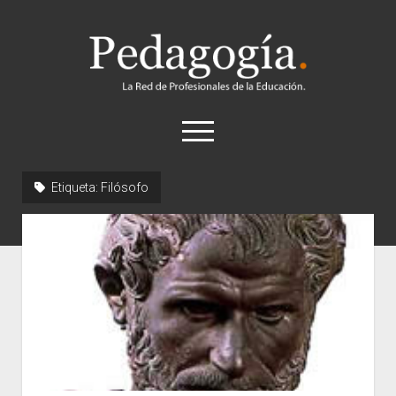
Pedagogía
abrir
el
menú
twitter
Etiqueta:
Filósofo
Historia
Concepto
Entrevistas
Destacados
Biografías
Recursos
General