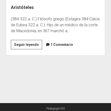
Aristóteles
Escuelas
Contacto
(384-322 a. C.) Filósofo griego (Estagira 384-Calcis
de Eubea 322 a. C.). Hijo de un médico de la corte
de Macedonia, en 367 marchó a…
Aristóteles
Seguir leyendo
1 Comentario
Pedagogia.MX