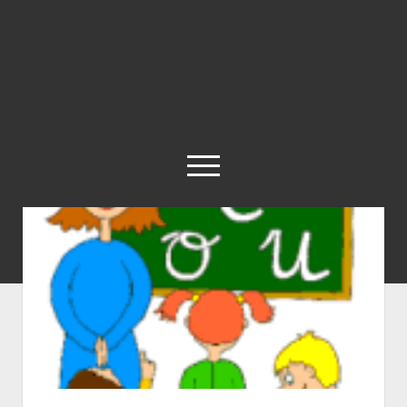
abrir
el
menú
twitter
Historia
Concepto
Entrevistas
Destacados
Biografías