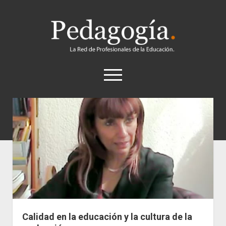
Pedagogía
abrir
el
menú
twitter
Historia
Concepto
Entrevistas
Destacados
Biografías
Recursos
Calidad en la educación y la cultura de la
General