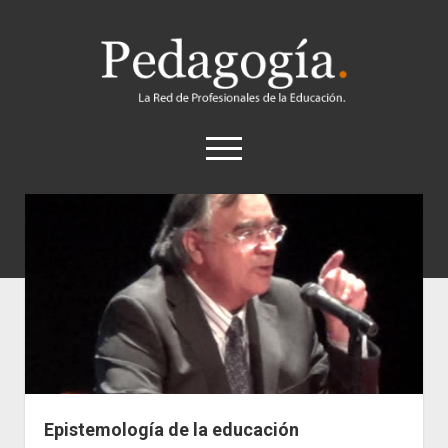
Pedagogía
abrir
el
menú
twitter
Historia
Concepto
Entrevistas
Destacados
Biografías
Recursos
Epistemología de la educación
General