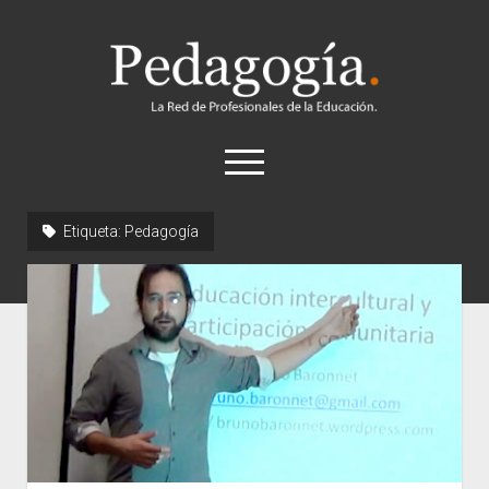
Pedagogía
abrir
el
menú
twitter
Etiqueta:
Pedagogía
Historia
Concepto
Entrevistas
Destacados
Biografías
Recursos
General