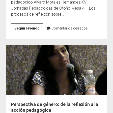
pedagógico Álvaro Morales Hernández XVI
Jornadas Pedagógicas de Otoño Mesa 4 – Los
procesos de reflexión sobre…
La
Seguir leyendo
Comentarios cerrados
reflexión
sobre
el
contexto
para
el
hacer
pedagógico
Perspectiva de género: de la reflexión a la
acción pedagógica