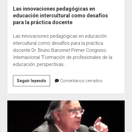
Las innovaciones pedagógicas en
Escuelas
educación intercultural como desafíos
Contacto
para la práctica docente
Las innovaciones pedagógicas en educación
intercultural como desafíos para la práctica
docente Dr. Bruno Baronnet Primer Congreso
Internacional “Formación de profesionales de la
educación: perspectivas…
Las
Seguir leyendo
Comentarios cerrados
innovaciones
pedagógicas
en
educación
intercultural
como
desafíos