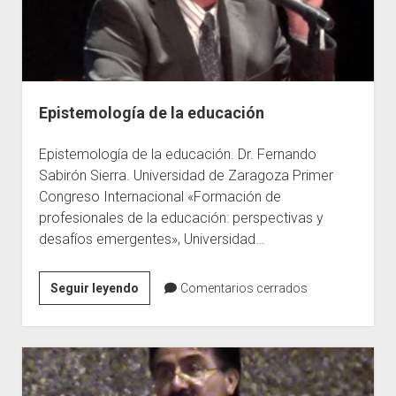
para
la
práctica
docente
Epistemología de la educación
Epistemología de la educación. Dr. Fernando
Sabirón Sierra. Universidad de Zaragoza Primer
Congreso Internacional «Formación de
profesionales de la educación: perspectivas y
desafíos emergentes», Universidad…
Epistemología
Seguir leyendo
Comentarios cerrados
de
la
educación