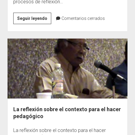
procesos de reflexión…
Ojalá
Seguir leyendo
Comentarios cerrados
seas
un
pedagogo
de
tu
tiempo
histórico
La reflexión sobre el contexto para el hacer
pedagógico
La reflexión sobre el contexto para el hacer