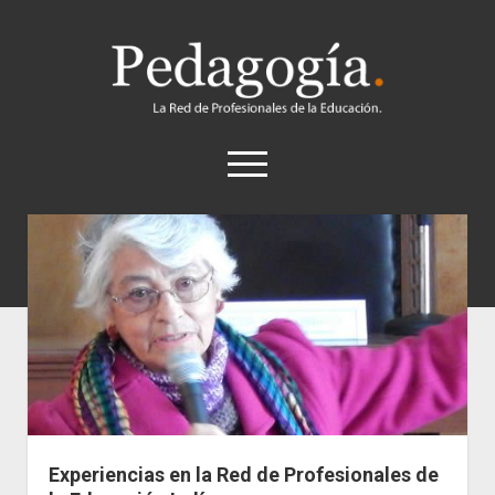
Pedagogía
abrir
el
menú
twitter
Historia
Concepto
Entrevistas
Destacados
Biografías
Recursos
Experiencias en la Red de Profesionales de
General