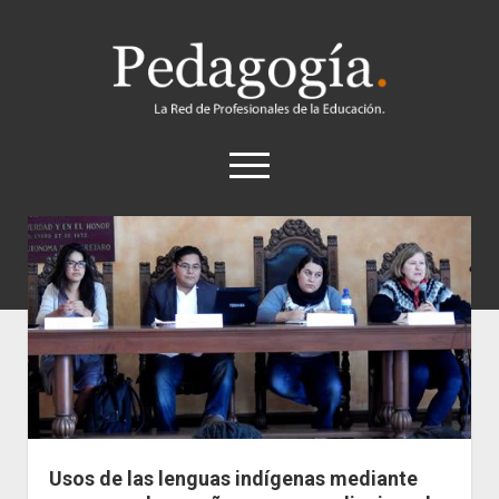
Pedagogía
abrir
el
menú
twitter
Historia
Concepto
Entrevistas
Destacados
Biografías
Recursos
Usos de las lenguas indígenas mediante
General