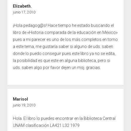
Elizabeth.
junio 17, 2010
¡Hola pedagog@s! Hace tiempo he estado buscando el
libro de «Historia comparada de la educación en México»
pues a mi parecer es uno de los más completos en torno
a este tema, me gustaría saber si alguno de uds. saben
donde lo puedo conseguir pues este libro ya no se edita,
la posibilidad es que este en alguna biblioteca, pero si
uds. saben algo por favor dejen un msj. gracias.
Marisol
junio 19, 2010
Hola. El libro lo puedes encontrar en la Biblioteca Central
UNAM clasificación LA421 L32 1979