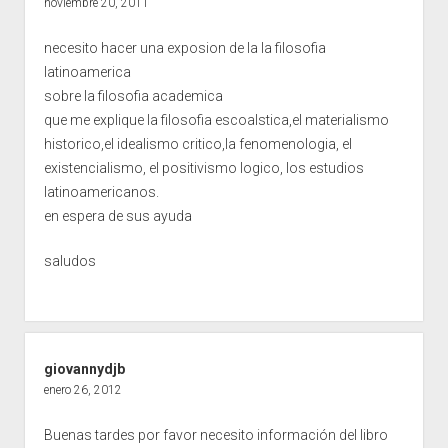
noviembre 20, 2011
necesito hacer una exposion de la la filosofia
latinoamerica
sobre la filosofia academica
que me explique la filosofia escoalstica,el materialismo
historico,el idealismo critico,la fenomenologia, el
existencialismo, el positivismo logico, los estudios
latinoamericanos.
en espera de sus ayuda
saludos
giovannydjb
enero 26, 2012
Buenas tardes por favor necesito información del libro