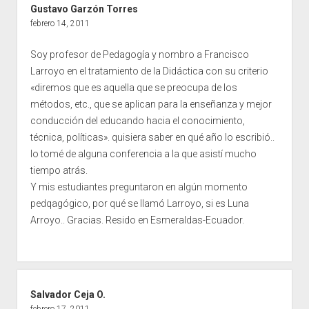
Gustavo Garzón Torres
febrero 14, 2011
Soy profesor de Pedagogía y nombro a Francisco
Larroyo en el tratamiento de la Didáctica con su criterio
«diremos que es aquella que se preocupa de los
métodos, etc., que se aplican para la enseñanza y mejor
conducción del educando hacia el conocimiento,
técnica, políticas». quisiera saber en qué año lo escribió..
lo tomé de alguna conferencia a la que asistí mucho
tiempo atrás.
Y mis estudiantes preguntaron en algún momento
pedqagógico, por qué se llamó Larroyo, si es Luna
Arroyo.. Gracias. Resido en Esmeraldas-Ecuador.
Salvador Ceja O.
febrero 17, 2011