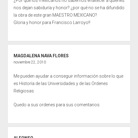
¿Por qué los mexicanos no sabemos enaltecer a quienes
nos dejan sabiduría y honor? ¿por qué no se ha difundido
la obra de este gran MAESTRO MEXICANO?
Gloria y honor para Francisco Larroyo!!
MAGDALENA NAVA FLORES
noviembre 22, 2010
Me pueden ayudar a conseguir información sobre lo que
es Historía de las Universidades y de las Ordenes
Religiosas.
Quedo a sus ordenes para sus comentarios.
ALFONSO