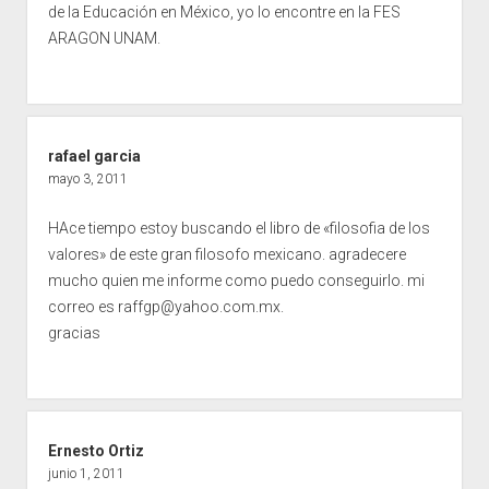
de la Educación en México, yo lo encontre en la FES
ARAGON UNAM.
rafael garcia
mayo 3, 2011
HAce tiempo estoy buscando el libro de «filosofia de los
valores» de este gran filosofo mexicano. agradecere
mucho quien me informe como puedo conseguirlo. mi
correo es
raffgp@yahoo.com.mx
.
gracias
Ernesto Ortiz
junio 1, 2011