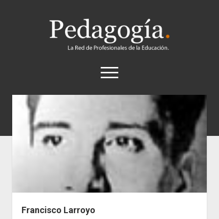
Pedagogía
abrir
el
menú
twitter
Historia
Concepto
Entrevistas
Destacados
Biografías
Recursos
Francisco Larroyo
General