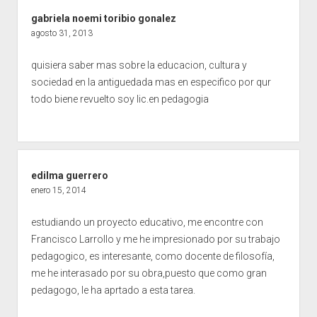
gabriela noemi toribio gonalez
agosto 31, 2013
quisiera saber mas sobre la educacion, cultura y
sociedad en la antiguedada mas en especifico por qur
todo biene revuelto soy lic.en pedagogia
edilma guerrero
enero 15, 2014
estudiando un proyecto educativo, me encontre con
Francisco Larrollo y me he impresionado por su trabajo
pedagogico, es interesante, como docente de filosofía,
me he interasado por su obra,puesto que como gran
pedagogo, le ha aprtado a esta tarea.