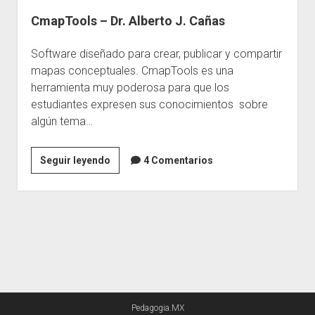
CmapTools – Dr. Alberto J. Cañas
Escuelas
Contacto
Software diseñado para crear, publicar y compartir
mapas conceptuales. CmapTools es una
herramienta muy poderosa para que los
estudiantes expresen sus conocimientos sobre
algún tema…
CmapTools
Seguir leyendo
4 Comentarios
–
Dr.
Alberto
J.
Cañas
Pedagogia.MX