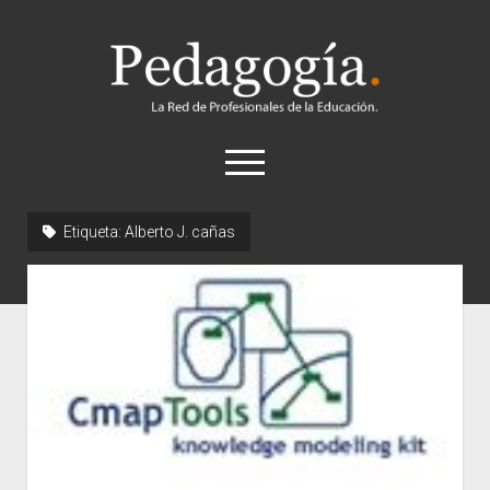
Pedagogía
abrir
el
menú
twitter
Etiqueta:
Alberto J. cañas
Historia
Concepto
Entrevistas
Destacados
Biografías
Recursos
General