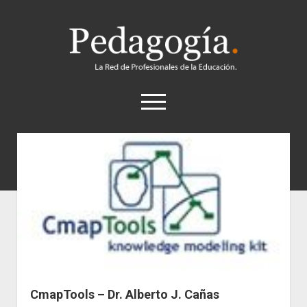
Pedagogía
abrir
el
menú
twitter
Historia
Concepto
Entrevistas
Destacados
Biografías
Recursos
CmapTools – Dr. Alberto J. Cañas
General