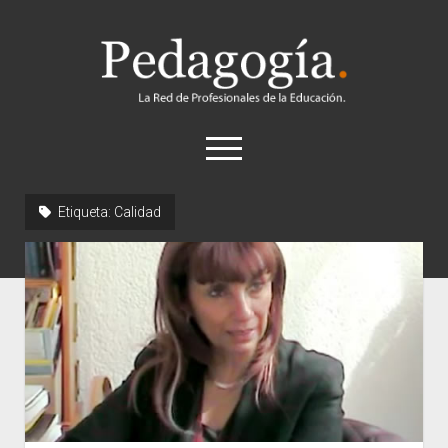
Pedagogía
abrir
el
menú
twitter
Etiqueta:
Calidad
Historia
Concepto
Entrevistas
Destacados
Biografías
Recursos
General