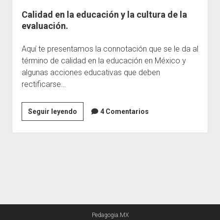
Calidad en la educación y la cultura de la
Escuelas
evaluación.
Contacto
Aquí te presentamos la connotación que se le da al
término de calidad en la educación en México y
algunas acciones educativas que deben
rectificarse…
Calidad
Seguir leyendo
4 Comentarios
en
la
educación
y
la
cultura
de
la
Pedagogia.MX
evaluación.