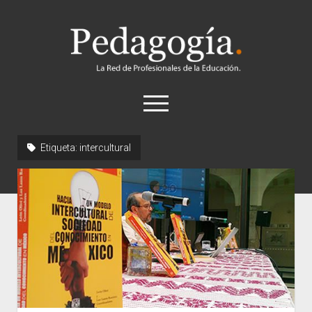
Pedagogía
abrir
el
menú
twitter
Etiqueta:
intercultural
Historia
Concepto
Entrevistas
Destacados
Biografías
Recursos
General