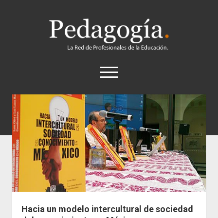
Pedagogía
abrir
el
menú
twitter
Historia
Concepto
Entrevistas
Destacados
Biografías
Recursos
Hacia un modelo intercultural de sociedad
General