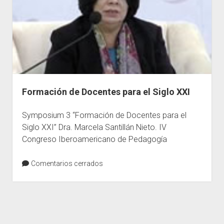
a
través
de
herramientas
de
Web
2.0
Formación de Docentes para el Siglo XXI
Symposium 3 “Formación de Docentes para el
Siglo XXI” Dra. Marcela Santillán Nieto. IV
Congreso Iberoamericano de Pedagogía
Comentarios cerrados