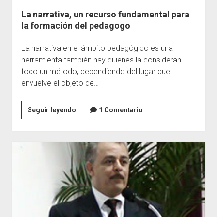
La narrativa, un recurso fundamental para
Escuelas
la formación del pedagogo
Contacto
La narrativa en el ámbito pedagógico es una
herramienta también hay quienes la consideran
todo un método, dependiendo del lugar que
envuelve el objeto de…
La
Seguir leyendo
1 Comentario
narrativa,
un
recurso
fundamental
para
la
formación
del
pedagogo