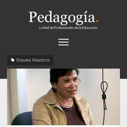
Pedagogía
abrir
el
menú
twitter
Etiqueta:
Maestros
Historia
Concepto
Entrevistas
Destacados
Biografías
Recursos
General