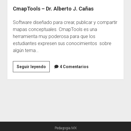
CmapTools – Dr. Alberto J. Cañas
Escuelas
Contacto
Software diseñado para crear, publicar y compartir
mapas conceptuales. CmapTools es una
herramienta muy poderosa para que los
estudiantes expresen sus conocimientos sobre
algún tema…
CmapTools
Seguir leyendo
4 Comentarios
–
Dr.
Alberto
J.
Cañas
Pedagogia.MX