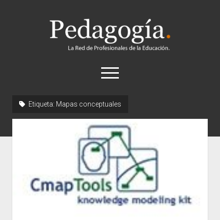
Pedagogía
abrir
el
menú
twitter
Etiqueta:
Mapas conceptuales
Historia
Concepto
Entrevistas
Destacados
Biografías
Recursos
General