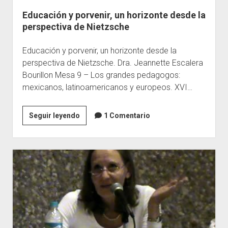
Educación y porvenir, un horizonte desde la
Escuelas
perspectiva de Nietzsche
Contacto
Educación y porvenir, un horizonte desde la
perspectiva de Nietzsche. Dra. Jeannette Escalera
Bourillon Mesa 9 – Los grandes pedagogos:
mexicanos, latinoamericanos y europeos. XVI…
Educación
Seguir leyendo
1 Comentario
y
porvenir,
un
horizonte
desde
la
perspectiva
de
Nietzsche