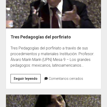
práctica
educativa
perdidas
en
la
historia
Tres Pedagogías del porfiriato
narrada
Tres Pedagogías del porfiriato a través de sus
procedimientos y materiales Institución. Profesor:
Álvaro Marín Marín (UPN) Mesa 9 – Los grandes
pedagogos: mexicanos, latinoamericanos…
Tres
Seguir leyendo
Comentarios cerrados
Pedagogías
del
porfiriato