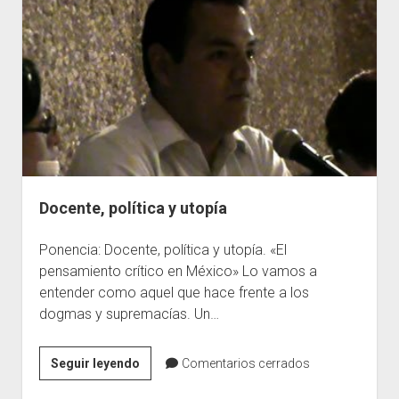
de
la
reflexión
a
la
acción
pedagógica
Docente, política y utopía
Ponencia: Docente, política y utopía. «El
pensamiento crítico en México» Lo vamos a
entender como aquel que hace frente a los
dogmas y supremacías. Un…
Docente,
Seguir leyendo
Comentarios cerrados
política