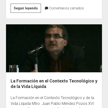
Una
Seguir leyendo
Comentarios cerrados
demanda
a
la
pedagogía
para
contrarrestar
los
embates
de
la
guerra
contra
La Formación en el Contexto Tecnológico y
el
de la Vida Líquida
narcotráfico
La Formación en el Contexto Tecnológico y de la
Vida Líquida Mtro. Juan Pablo Méndez Pozos XVI