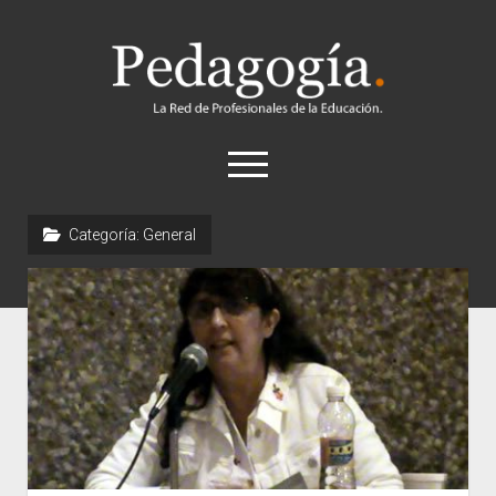
Pedagogía
abrir
el
menú
twitter
Categoría:
General
Historia
Concepto
Entrevistas
Destacados
Biografías
Recursos
General