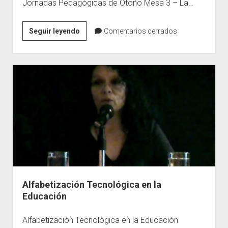
Jornadas Pedagógicas de Otoño Mesa 3 – La…
La
Seguir leyendo
Comentarios cerrados
Formación
en
el
Contexto
Tecnológico
y
de
la
Vida
Líquida
Alfabetización Tecnológica en la
Educación
Alfabetización Tecnológica en la Educación