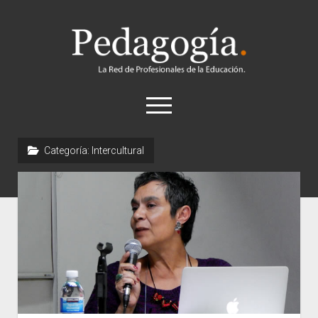
Pedagogía
abrir
el
menú
twitter
Categoría:
Intercultural
Historia
Concepto
Entrevistas
Destacados
Biografías
Recursos
General