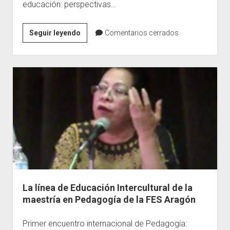
educación: perspectivas…
Las
Seguir leyendo
Comentarios cerrados
innovaciones
pedagógicas
en
educación
intercultural
como
desafíos
para
la
práctica
docente
La línea de Educación Intercultural de la
maestría en Pedagogía de la FES Aragón
Primer encuentro internacional de Pedagogía: