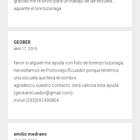
gracias me re sirvio para un trabajo de lae escuela…
aguante el lore luzuriaga
GEOBER
abril 17, 2010
favor si alguien me ayuda con foto de lorenzo luzuriaga;
necesitamos en Portoviejo/Ecuador porque tenemos
una escuela que lleva el nombre.
agradezco vuestro contacto. será valiosa esta ayuda
(
geokarecuador@gmail.com
)
móvil (593)591490804
emilio medrano