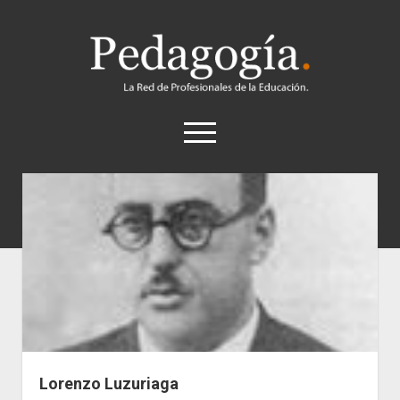
Pedagogía
abrir
el
menú
twitter
Historia
Concepto
Entrevistas
Destacados
Biografías
Recursos
Lorenzo Luzuriaga
General