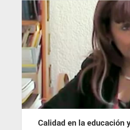
Pedagogía
en
México
Calidad en la educación y