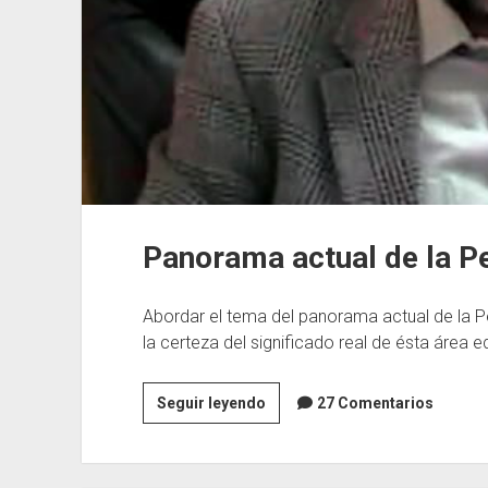
Panorama actual de la P
Abordar el tema del panorama actual de la 
la certeza del significado real de ésta área e
Panorama
Seguir leyendo
27 Comentarios
actual
de
la